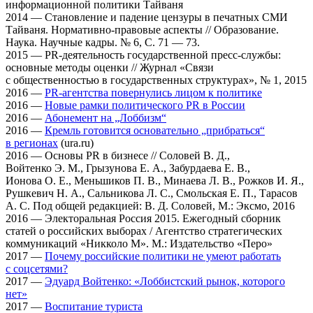
информационной политики Тайваня
2014 — Становление и падение цензуры в печатных СМИ
Тайваня. Нормативно-правовые аспекты // Образование.
Наука. Научные кадры. № 6, С. 71 — 73.
2015 — PR-деятельность государственной пресс-службы:
основные методы оценки // Журнал «Связи
с общественностью в государственных структурах», № 1, 2015
2016 —
PR-агентства повернулись лицом к политике
2016 —
Новые рамки политического PR в России
2016 —
Абонемент на „Лоббизм“
2016 —
Кремль готовится основательно „прибраться“
в регионах
(ura.ru)
2016 — Основы PR в бизнесе // Соловей В. Д.,
Войтенко Э. М., Грызунова Е. А., Забурдаева Е. В.,
Ионова О. Е., Меньшиков П. В., Минаева Л. В., Рожков И. Я.,
Рушкевич Н. А., Сальникова Л. С., Смольская Е. П., Тарасов
А. С. Под общей редакцией: В. Д. Соловей, М.: Эксмо, 2016
2016 — Электоральная Россия 2015. Ежегодный сборник
статей о российских выборах / Агентство стратегических
коммуникаций «Никколо М». М.: Издательство «Перо»
2017 —
Почему российские политики не умеют работать
с соцсетями?
2017 —
Эдуард Войтенко: «Лоббистский рынок, которого
нет»
2017 —
Воспитание туриста