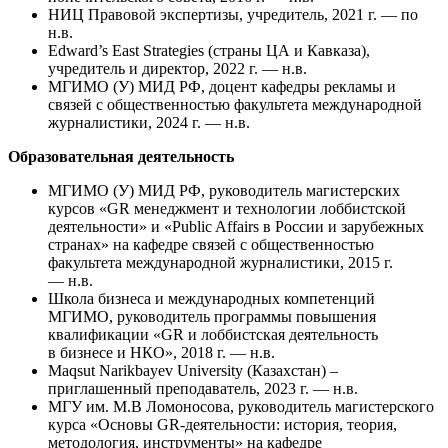
НИЦ Правовой экспертизы, учредитель, 2021 г. — по
н.в.
Edward’s East Strategies (страны ЦА и Кавказа),
учредитель и директор, 2022 г. — н.в.
МГИМО (У) МИД РФ, доцент кафедры рекламы и
связей с общественностью факультета международной
журналистики, 2024 г. — н.в.
Образовательная деятельность
МГИМО (У) МИД РФ, руководитель магистерских
курсов «GR менеджмент и технологии лоббистской
деятельности» и «Public Affairs в России и зарубежных
странах» на кафедре связей с общественностью
факультета международной журналистики, 2015 г.
— н.в.
Школа бизнеса и международных компетенций
МГИМО, руководитель программы повышения
квалификации «GR и лоббистская деятельность
в бизнесе и НКО», 2018 г. — н.в.
Maqsut Narikbayev University (Казахстан) –
приглашенный преподаватель, 2023 г. — н.в.
МГУ им. М.В Ломоносова, руководитель магистерского
курса «Основы GR-деятельности: история, теория,
методология, инструменты» на кафедре