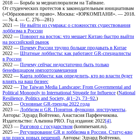
2018 — Борьба за медиаплюрализм на Тайване.
От студенческих протестов к законодательным инициативам
(«Образование и право». Москва: «ЮРКОМПАНИ». — 2018.
— № 4. — С. 276—281)
2021 —
Не выйти из сумрака: о сложностях существования
лоббизма в России
2022 —
Поворот на восток: что мешает Китаю быстро выйти
на российский рынок
2022 —
Почему России трудно больше продавать в Китае
2022 —
Штатные лоббисты: как работают GR-специалисты
в России
2022 —
Почему сейчас недостаточно быть только
бенефициаром импортозамещения
2022 —
Карта лоббиста: как определить, кто во власти будет
влиять на ваш бизнес
2022 —
The Taiwan Media Landscape: From Governmental and
Political Monopoly to International Struggle for Influence
(
National
Resilience, Politics and Society, 4(1−2), 73−92.
)
2023 —
Основные GR-тренды 2022 года
2023 —
Лоббизм и GR. Понятия, функции, инструменты
.
Авторы: Эдуард Войтенко, Анастасия Парфенчикова.
Издательство: Альпина PRO. Год издания: 2022
[4]
.
2023 —
Разговор с государством
(kommersant.ru).
2025 —
Регулирование GR и лоббизма в России. Статус-кво
или поиск новых решений
. Авторы: Эдуард Войтенко,