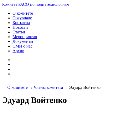
Разработка и поддержка
Комитет РАСО
по политтехнологиям
сайта:
О комитете
О журнале
Контакты
Новости
Статьи
Мероприятия
Документы
СМИ о нас
Архив
→
О комитете
→
Члены комитета
→
Эдуард Войтенко
Эдуард Войтенко