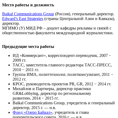
Место работы и должность
Baikal Communications Group
(Россия), генеральный директор.
Edward’s East Strategies
(страны Центральной Азии и Кавказа),
директор.
МГИМО (У) МИД РФ – доцент кафедры рекламы и связей с
общественностью факультета международной журналистики.
Предыдущие места работы
ИД «Коммерсант», корреспондент-переводчик, 2007 −
2009 гг.
ТАСС, заместитель главного редактора ТАСС-ПРЕСС,
2010 − 2011 гг.
Группа ИМА, политтехнолог, политконсультант, 2011 −
2012 гг.
КРОС, руководитель проектов PR, GR, 2012 − 2014 гг.
Михайлов и Партнеры, директор практики
GR&Lobbying, директор по региональному
развитию, 2014 − 2015 гг.
Baikal Communications Group, учредитель и генеральный
директор, 2015 г. — н.в.
Фонд «Озеро Байкал»
, учредитель и глава
попечительского совета, 2016 г. — н.в.