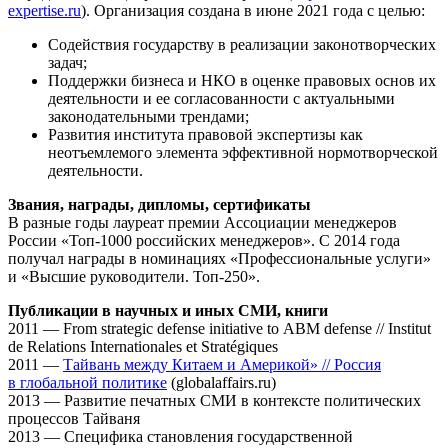
expertise.ru
). Организация создана в июне 2021 года с целью:
Содействия государству в реализации законотворческих
задач;
Поддержки бизнеса и НКО в оценке правовых основ их
деятельности и ее согласованности с актуальными
законодательными трендами;
Развития института правовой экспертизы как
неотъемлемого элемента эффективной нормотворческой
деятельности.
Звания, награды, дипломы, сертификаты
В разные годы лауреат премии Ассоциации менеджеров
России «Топ-1000 российских менеджеров». С 2014 года
получал награды в номинациях «Профессиональные услуги»
и «Высшие руководители. Топ-250».
Публикации в научных и иных СМИ, книги
2011 — From strategic defense initiative to ABM defense // Institut
de Relations Internationales et Stratégiques
2011 —
Тайвань между Китаем и Америкой» // Россия
в глобальной политике
(globalaffairs.ru)
2013 — Развитие печатных СМИ в контексте политических
процессов Тайваня
2013 — Специфика становления государственной