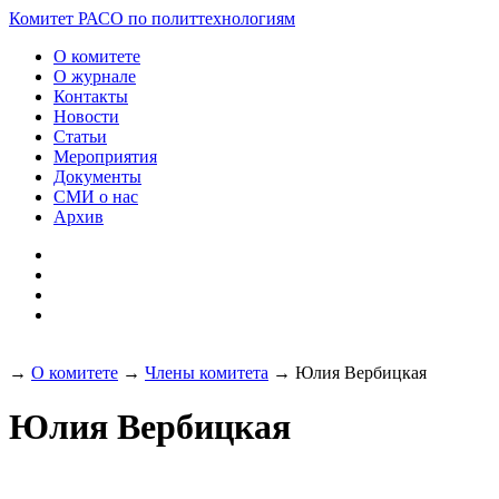
Разработка и поддержка
Комитет РАСО
по политтехнологиям
сайта:
О комитете
О журнале
Контакты
Новости
Статьи
Мероприятия
Документы
СМИ о нас
Архив
→
О комитете
→
Члены комитета
→
Юлия Вербицкая
Юлия Вербицкая