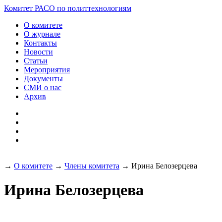
Разработка и поддержка
Комитет РАСО
по политтехнологиям
сайта:
О комитете
О журнале
Контакты
Новости
Статьи
Мероприятия
Документы
СМИ о нас
Архив
→
О комитете
→
Члены комитета
→
Ирина Белозерцева
Ирина Белозерцева