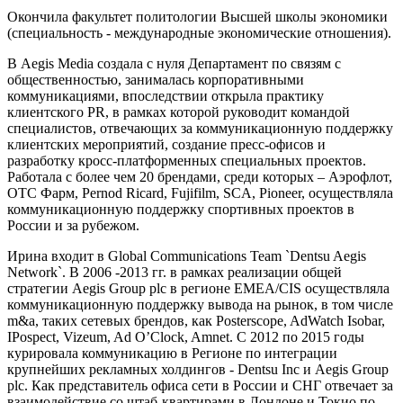
Окончила факультет политологии Высшей школы экономики
(специальность - международные экономические отношения).
В Aegis Media создала с нуля Департамент по связям с
общественностью, занималась корпоративными
коммуникациями, впоследствии открыла практику
клиентского PR, в рамках которой руководит командой
специалистов, отвечающих за коммуникационную поддержку
клиентских мероприятий, создание пресс-офисов и
разработку кросс-платформенных специальных проектов.
Работала с более чем 20 брендами, среди которых – Аэрофлот,
OTC Фарм, Pernod Ricard, Fujifilm, SCA, Pioneer, осуществляла
коммуникационную поддержку спортивных проектов в
России и за рубежом.
Ирина входит в Global Communications Team `Dentsu Aegis
Network`. В 2006 -2013 гг. в рамках реализации общей
стратегии Aegis Group plc в регионе EMEA/CIS осуществляла
коммуникационную поддержку вывода на рынок, в том числе
m&a, таких сетевых брендов, как Posterscope, AdWatch Isobar,
IPospect, Vizeum, Ad O’Clock, Amnet. С 2012 по 2015 годы
курировала коммуникацию в Регионе по интеграции
крупнейших рекламных холдингов - Dentsu Inc и Aegis Group
plc. Как представитель офиса сети в России и СНГ отвечает за
взаимодействие со штаб-квартирами в Лондоне и Токио по