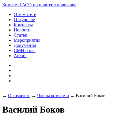
Разработка и поддержка
Комитет РАСО
по политтехнологиям
сайта:
О комитете
О журнале
Контакты
Новости
Статьи
Мероприятия
Документы
СМИ о нас
Архив
→
О комитете
→
Члены комитета
→
Василий Боков
Василий Боков