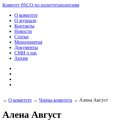
Разработка и поддержка
Комитет РАСО
по политтехнологиям
сайта:
О комитете
О журнале
Контакты
Новости
Статьи
Мероприятия
Документы
СМИ о нас
Архив
→
О комитете
→
Члены комитета
→
Алена Август
Алена Август