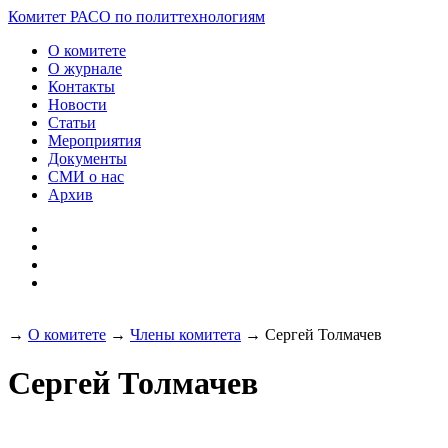
Разработка и поддержка
Комитет РАСО
по политтехнологиям
сайта:
О комитете
О журнале
Контакты
Новости
Статьи
Мероприятия
Документы
СМИ о нас
Архив
→
О комитете
→
Члены комитета
→
Сергей Толмачев
Сергей Толмачев