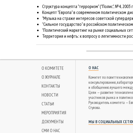
Структура концепта "терроризм" ("Полис", №4, 2003 г.
Концепт "Европа" в современном политическом диску
"Музыка на страже интересов советской супердержа
"Сильное государство" в российском политическом д
"Политический маркетинг на рынке социальных сетей
Территория и нефть: к вопросу о легитимности росс
О НАС
О КОМИТЕТЕ
О ЖУРНАЛЕ
Комитет по политтехнология
консультированию, лаборато
КОНТАКТЫ
и обобщению лучшего между
Цели — развитие технологич
НОВОСТИ
участников рынка и политико
Руководитель комитета — Ев
СТАТЬИ
Стулова.
МЕРОПРИЯТИЯ
ДОКУМЕНТЫ
МЫ В СОЦИАЛЬНЫХ СЕТЯ
СМИ О НАС