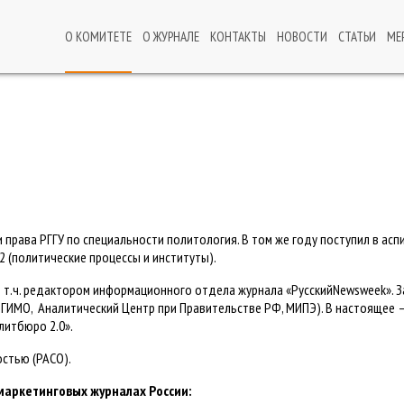
О КОМИТЕТЕ
О ЖУРНАЛЕ
КОНТАКТЫ
НОВОСТИ
СТАТЬИ
МЕ
 права РГГУ по специальности политология. В том же году поступил в ас
 (политические процессы и институты).
 в т.ч. редактором информационного отдела журнала «РусскийNewsweek». 
(МГИМО, Аналитический Центр при Правительстве РФ, МИПЭ). В настоящее
литбюро 2.0».
остью (РАСО).
маркетинговых журналах России: