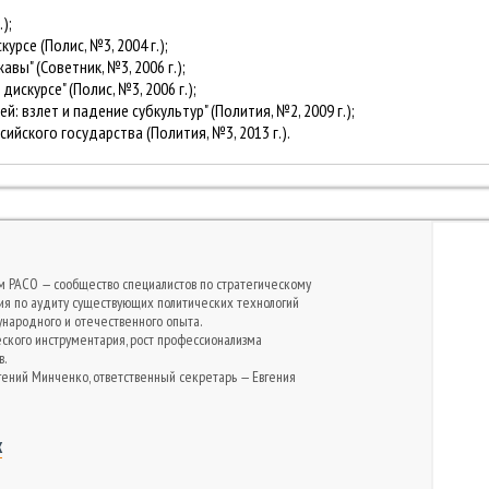
);
рсе (Полис, №3, 2004 г.);
вы" (Советник, №3, 2006 г.);
искурсе" (Полис, №3, 2006 г.);
: взлет и падение субкультур" (Полития, №2, 2009 г.);
ийского государства (Полития, №3, 2013 г.).
м РАСО — сообщество специалистов по стратегическому
рия по аудиту существующих политических технологий
народного и отечественного опыта.
еского инструментария, рост профессионализма
в.
гений Минченко, ответственный секретарь — Евгения
Х