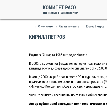
КОМИТЕТ РАСО
ПО ПОЛИТТЕХНОЛОГИЯМ
→
О комитете
→
Члены комитета
→
Кирилл Петров
КИРИЛЛ ПЕТРОВ
Родился 31 марта 1983 в городе Москва.
В 2005году окончил факультет истории политологии и
кандидатскую диссертацию по специальности 23.00.02
В конце 2000-ых работал в сфере PR и журналистики,
в рамках исследовательских и грантовых проектов 
«Минченко Консалтинг». Соавтор серии докладов «По
Член Российской ассоциации по связям с общественн
Автор публикаций в ведущих политологических и 