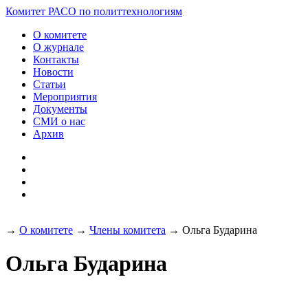
Разработка и поддержка
Комитет РАСО
по политтехнологиям
сайта:
О комитете
О журнале
Контакты
Новости
Статьи
Мероприятия
Документы
СМИ о нас
Архив
→
О комитете
→
Члены комитета
→
Ольга Бударина
Ольга Бударина