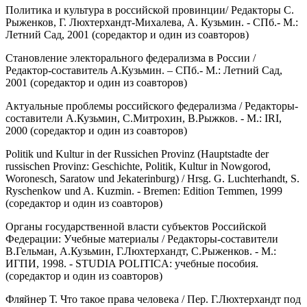
Политика и культура в российской провинции/ Редакторы С.
Рыженков, Г. Люхтерхандт-Михалева, А. Кузьмин. - СПб.- М.:
Летний Сад, 2001 (copедактор и один из соавторов)
Становление электорального федерализма в России /
Редактор-составитель А.Кузьмин. – СПб.- М.: Летний Сад,
2001 (copедактор и один из соавторов)
Актуальные проблемы российского федерализма / Редакторы-
составители А.Кузьмин, С.Митрохин, В.Рыжков. - М.: IRI,
2000 (copедактор и один из соавторов)
Politik und Kultur in der Russichen Provinz (Hauptstadte der
russischen Provinz: Geschichte, Politik, Kultur in Nowgorod,
Woronesch, Saratow und Jekaterinburg) / Hrsg. G. Luchterhandt, S.
Ryschenkow und A. Kuzmin. - Bremen: Edition Temmen, 1999
(copедактор и один из соавторов)
Органы государственной власти субъектов Российской
Федерации: Учебные материалы / Редакторы-составители
В.Гельман, А.Кузьмин, Г.Люхтерхандт, С.Рыженков. - М.:
ИГПИ, 1998. - STUDIA POLITICA: учебные пособия.
(copедактор и один из соавторов)
Фляйнер Т. Что такое права человека / Пер. Г.Люхтерхандт под