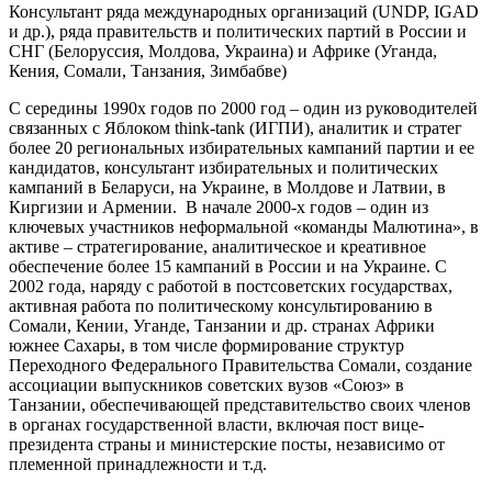
Консультант ряда международных организаций (UNDP, IGAD
и др.), ряда правительств и политических партий в России и
СНГ (Белоруссия, Молдова, Украина) и Африке (Уганда,
Кения, Сомали, Танзания, Зимбабве)
С середины 1990х годов по 2000 год – один из руководителей
связанных с Яблоком think-tank (ИГПИ), аналитик и стратег
более 20 региональных избирательных кампаний партии и ее
кандидатов, консультант избирательных и политических
кампаний в Беларуси, на Украине, в Молдове и Латвии, в
Киргизии и Армении. В начале 2000-х годов – один из
ключевых участников неформальной «команды Малютина», в
активе – стратегирование, аналитическое и креативное
обеспечение более 15 кампаний в России и на Украине. С
2002 года, наряду с работой в постсоветских государствах,
активная работа по политическому консультированию в
Сомали, Кении, Уганде, Танзании и др. странах Африки
южнее Сахары, в том числе формирование структур
Переходного Федерального Правительства Сомали, создание
ассоциации выпускников советских вузов «Союз» в
Танзании, обеспечивающей представительство своих членов
в органах государственной власти, включая пост вице-
президента страны и министерские посты, независимо от
племенной принадлежности и т.д.