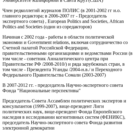
Университете Калифорнии в Санта Круз (США)
Член редколлегий журналов ПОЛИС (в 2001-2002 гг и.о.
главного редактора; в 2006-2007 гг - Председатель
экспертного совета) , European Politics and Societies, African
Politics and Societies (один из соредакторов)
Начиная с 2002 года - работы в области политической
экономии и Government relations, включая сотрудничество со
Счетной палатой Российской Федерации,
правительственными организациями и ведомствами России (в
том числе - советник Анналитического центра при
Правительстве РФ /2008-2010/) и ряда зарубежных стран, в
том числе - Президента Уганды /2004-н.в./ и Переходного
Федерального Правительства Сомали (2003-2007)
В 2007-2012 гг. - председатель Научно-экспертного совета
Фонда "Национальные перспективы"
Председатель Совета Ассамблеи политических экспертов и
консультантов (1999-2007), вице-президент Лиги
политических наук, вице-президент Фонда Европейского
наследия в исследовании когнитивных систем (ФЕНИКС),
председатель Научно-экспертного совета Фонда развития
электронной демократии