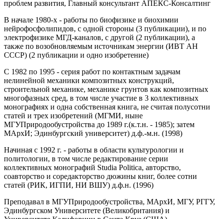
проблем развития, Главный консультант АПЕКС-Консалтинг
В начале 1980-х - работы по биофизике и биохимии
нейрофосфолипидов, с одной стороны (3 публикации), и по
электрофизике МГД-каналов, с другой (2 публикации), а
также по возобновляемым источникам энергии (ИВТ АН
СССР) (2 публикации и одно изобретение)
С 1982 по 1995 - серия работ по контактным задачам
нелинейной механики композитных конструкций,
строительной механике, механике грунтов как композитных
многофазных сред, в том числе участие в 3 коллективных
монографиях и одна собственная книга, не считая полусотни
статей и трех изобретений (МГМИ, ныне
МГУПриродообустройства до 1989 г.(к.т.н. - 1985); затем
МАрхИ; Эдинбургский университет) д.ф.-м.н. (1998)
Начиная с 1992 г. - работы в области культурологии и
политологии, в том числе редактирование серии
коллективных монографий Studia Politica, авторство,
соавторство и соредакторство дюжины книг, более сотни
статей (РИК, ИГПИ, НИ ВШУ) д.ф.н. (1996)
Преподавал в МГУПриродообустройства, МАрхИ, МГУ, РГГУ,
Эдинбургском Университете (Великобритания) и