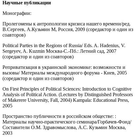
Научные публикации
Монографии:
Пролегомены к антропологии кризиса нашего времени/ред.
В.Сергеев, A.Кузьмин М, Россия, 2009 (соредактор и один из
соавторов)
Political Parties in the Regions of Russia/ Eds. A. Hadenius, V.
Sergeyev, A. Kuzmin Москва-С.-Пб.: Летний сад, 2007
(copедактор и один из соавторов)
Реприватизация в украинской экономике: возможности и
вызовы/ Материалы международного форума - Киев, 2005
(copедактор и один из соавторов)
On First Principles of Political Sciences: Introduction to Cognitive
Analysis of Political Action. (Lectures by Distinguished Professors
of Makerere University, Fall, 2004) Kampala: Educational Press,
2005
Пространство публичности в российском обществе: :
Материалы научно-практического семинара/Горбачев-Фонд/
Составители О.М. Здравомыслова, А.С. Кузьмин Москва,
2003