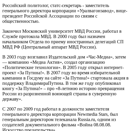
Российский политолог, статс-секретарь - заместитель
генерального директора корпорации «Уралвагонзавод», вице-
президент Российской Ассоциации по связям с
общественностью.
Закончил Московский университет МВД России, работал в
Службе протокола МВД. В 2000 году был назначен
начальником Отдела по приему иностранных делегаций СП
МВД РФ (Центральный аппарат МВД России).
В 2003 году возглавил Издательский дом «Час-Медиа», затем
— компанию «Медиа Актив», создал организацию
«Политические технологии». В 2005 году открыл интернет-
проект «За Путина!». В 2007 году во время избирательной
кампании в Госдуму на сайте «За Путина!» стартовала акция в
поддержку ВладимираПутина. В том же году опубликовал
книгу «За Путина!» – про «8-летнюю историю превращения
России из разрозненной воюющей страны в суверенную
державу».
С 2007 по 2009 год работал в должности заместителя
генерального директора корпорации Newmedia Stars, был
генеральным директором телеканала Russia.ru, одним из
создателей документального фильма «Война 08.08.08.
Искусство предательства».