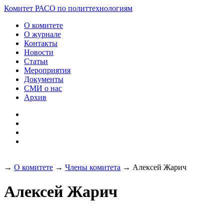
Разработка и поддержка
Комитет РАСО
по политтехнологиям
сайта:
О комитете
О журнале
Контакты
Новости
Статьи
Мероприятия
Документы
СМИ о нас
Архив
→
О комитете
→
Члены комитета
→
Алексей Жарич
Алексей Жарич