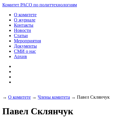
Разработка и поддержка
Комитет РАСО
по политтехнологиям
сайта:
О комитете
О журнале
Контакты
Новости
Статьи
Мероприятия
Документы
СМИ о нас
Архив
→
О комитете
→
Члены комитета
→
Павел Склянчук
Павел Склянчук