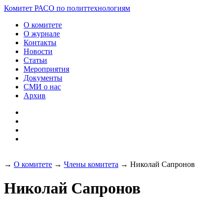
Разработка и поддержка
Комитет РАСО
по политтехнологиям
сайта:
О комитете
О журнале
Контакты
Новости
Статьи
Мероприятия
Документы
СМИ о нас
Архив
→
О комитете
→
Члены комитета
→
Николай Сапронов
Николай Сапронов