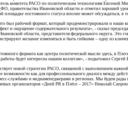
датель комитета РАСО по политическим технологиям Евгений М
ЦФО, правительства Ивановской области и отметил хороший уро
й площадке постоянного статуса вполне может обсуждаться, в то
что был рабочий формат, который продемонстрировали и наши к
фект и ощущение содержательного результата», - сказал предс
Ивановской области, представителя федерального округа. Это г
нстрируют желание изменяться и быть гибкими – одну из ключев
стоянного формата как центра политической мысли здесь, в Плес
а работы будет интересна нашим коллегам», - подытожил Сергей 
етствует новой стратегии РАСО, связанной с выполнением важно
ные возможности как для профессионального диалога между дей
пресс-службами и медиаменеджерами в регионах. Мы будем рады 
чевых организаторов «Дней PR в Плёсе – 2017» Николай Сапрон