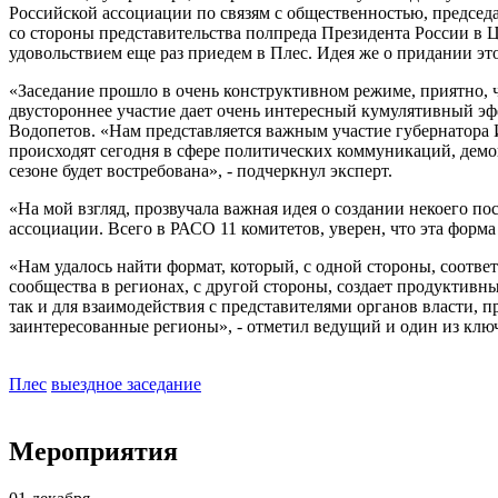
Российской ассоциации по связям с общественностью, предсе
со стороны представительства полпреда Президента России в 
удовольствием еще раз приедем в Плес. Идея же о придании это
«Заседание прошло в очень конструктивном режиме, приятно, 
двустороннее участие дает очень интересный кумулятивный эф
Водопетов. «Нам представляется важным участие губернатора 
происходят сегодня в сфере политических коммуникаций, демо
сезоне будет востребована», - подчеркнул эксперт.
«На мой взгляд, прозвучала важная идея о создании некоего по
ассоциации. Всего в РАСО 11 комитетов, уверен, что эта форм
«Нам удалось найти формат, который, с одной стороны, соотв
сообщества в регионах, с другой стороны, создает продуктив
так и для взаимодействия с представителями органов власти, 
заинтересованные регионы», - отметил ведущий и один из клю
Плес
выездное заседание
Мероприятия