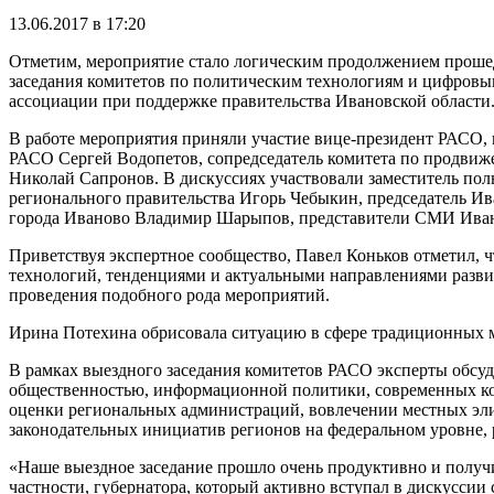
13.06.2017 в 17:20
Отметим, мероприятие стало логическим продолжением прошедш
заседания комитетов по политическим технологиям и цифров
ассоциации при поддержке правительства Ивановской области
В работе мероприятия приняли участие вице-президент РАСО,
РАСО Сергей Водопетов, сопредседатель комитета по продвиж
Николай Сапронов. В дискуссиях участвовали заместитель по
регионального правительства Игорь Чебыкин, председатель И
города Иваново Владимир Шарыпов, представители СМИ Иван
Приветствуя экспертное сообщество, Павел Коньков отметил, 
технологий, тенденциями и актуальными направлениями разви
проведения подобного рода мероприятий.
Ирина Потехина обрисовала ситуацию в сфере традиционных м
В рамках выездного заседания комитетов РАСО эксперты обсуд
общественностью, информационной политики, современных ко
оценки региональных администраций, вовлечении местных эли
законодательных инициатив регионов на федеральном уровне, 
«Наше выездное заседание прошло очень продуктивно и получи
частности, губернатора, который активно вступал в дискуссии