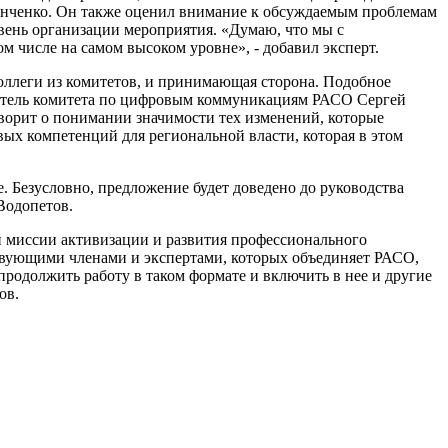
инченко. Он также оценил внимание к обсуждаемым проблемам
вень организации мероприятия. «Думаю, что мы с
м числе на самом высоком уровне», - добавил эксперт.
оллеги из комитетов, и принимающая сторона. Подобное
едатель комитета по цифровым коммуникациям РАСО Сергей
оворит о понимании значимости тех изменений, которые
ых компетенций для региональной власти, которая в этом
е. Безусловно, предложение будет доведено до руководства
Водопетов.
й миссии активизации и развития профессионального
ствующими членами и экспертами, которых объединяет РАСО,
продолжить работу в таком формате и включить в нее и другие
ов.