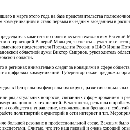
его в марте этого года на базе представительства полномочно
ым коммуникациям и стало первым выездным заседанием в расш
.
 председатель комитета по политическим технологиям Евгений
ению территорий Валерий Мальцев, эксперты – участники ассо
лномочного представителя Президента России в ЦФО Ирина Поте
вановской областной думы Виктор Смирнов, руководитель облас
овской области.
что в регионах внимательно следят за новациями в сфере обще
тия цифровых коммуникаций. Губернатор также предложил орга
едиа в Центральном федеральном округе, развития социальных 
или ряд актуальных вопросов, связанных с формированием и ре
ммуникационных технологий. В частности, речь шла о пробле
т и сообществ в управление, использовании брендов и событи
работе политпартий с аудиторий в сети интернет и т.п. Меропр
ло большой резонанс в профессиональной среде. Важным было п
 с экспертами. Считаю, что это наш первый и очень хороший опы