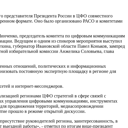
го представителя Президента России в ЦФО совместного
иренном формате. Оно было организовано РАСО и комитетами
 Минченко, председатель комитета по цифровым коммуникациям
циации. Ведущим и одним из спикеров мероприятия выступил
хина, губернатор Ивановской области Павел Коньков, зампред
тной избирательной комиссии Анжелика Соловьева, глава
ственных отношений, политических и информационных
низовать постоянную экспертную площадку в регионе для
сетей и интернет-мессенджеров.
ализацией регионами ЦФО стратегий в сфере связей с
мах управления цифровыми коммуникациями, инструментах
й для продвижения территорий, медиасопровождении
иятие прошло в режиме открытой дискуссии.
рисутствие руководителей региона, заинтересованность, в
т выездной работы», - отметил по итогам вице-президент