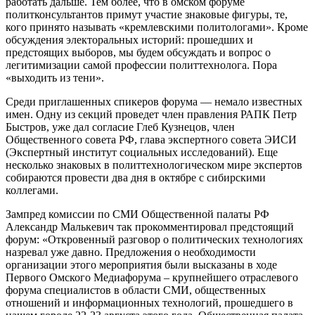
работать дальше. Тем более, что в омском форуме
политконсультантов примут участие знаковые фигуры, те,
кого принято называть «кремлевскими политологами». Кроме
обсуждения электоральных историй: прошедших и
предстоящих выборов, мы будем обсуждать и вопрос о
легитимизации самой профессии политтехнолога. Пора
«выходить из тени».
Среди приглашенных спикеров форума — немало известных
имен. Одну из секций проведет член правления РАПК Петр
Быстров, уже дал согласие Глеб Кузнецов, член
Общественного совета РФ, глава экспертного совета ЭИСИ
(Экспертный институт социальных исследований). Еще
несколько знаковых в политтехнологическом мире экспертов
собираются провести два дня в октябре с сибирскими
коллегами.
Зампред комиссии по СМИ Общественной палаты РФ
Александр Малькевич так прокомментировал предстоящий
форум: «Откровенный разговор о политических технологиях
назревал уже давно. Предложения о необходимости
организации этого мероприятия были высказаны в ходе
Первого Омского Медиафорума – крупнейшего отраслевого
форума специалистов в области СМИ, общественных
отношений и информационных технологий, прошедшего в