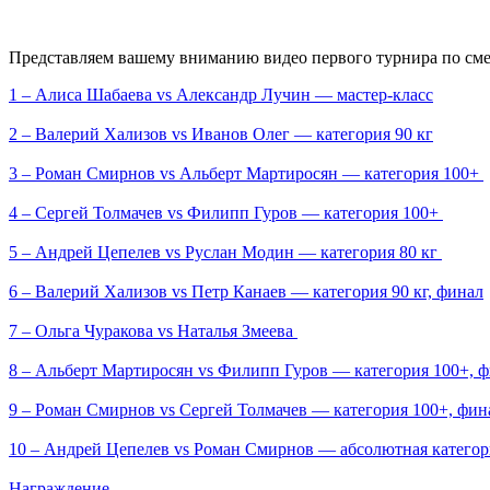
Представляем вашему вниманию видео первого турнира по см
1 – Алиса Шабаева vs Александр Лучин — мастер-класс
2 – Валерий Хализов vs Иванов Олег — категория 90 кг
3 – Роман Смирнов vs Альберт Мартиросян — категория 100+
4 – Сергей Толмачев vs Филипп Гуров — категория 100+
5 – Андрей Цепелев vs Руслан Модин — категория 80 кг
6 – Валерий Хализов vs Петр Канаев — категория 90 кг, финал
7 – Ольга Чуракова vs Наталья Змеева
8 – Альберт Мартиросян vs Филипп Гуров — категория 100+, 
9 – Роман Смирнов vs Сергей Толмачев — категория 100+, фин
10 – Андрей Цепелев vs Роман Смирнов — абсолютная категор
Награждение