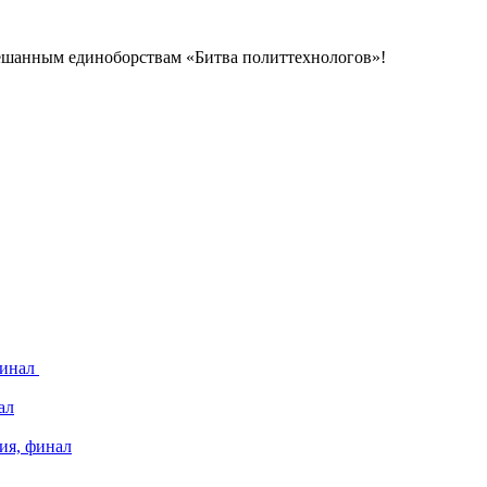
ешанным единоборствам «Битва политтехнологов»!
финал
ал
ия, финал