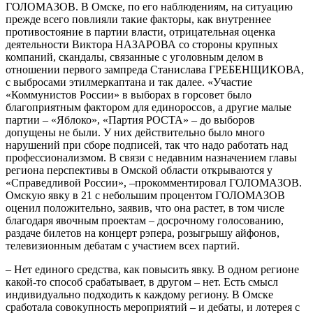
ГОЛОМАЗОВ. В Омске, по его наблюдениям, на ситуацию
прежде всего повлияли такие факторы, как внутреннее
противостояние в партии власти, отрицательная оценка
деятельности Виктора НАЗАРОВА со стороны крупных
компаний, скандалы, связанные с уголовным делом в
отношении первого зампреда Станислава ГРЕБЕНЩИКОВА,
с выбросами этилмеркаптана и так далее. «Участие
«Коммунистов России» в выборах в горсовет было
благоприятным фактором для единороссов, а другие малые
партии – «Яблоко», «Партия РОСТА» – до выборов
допущены не были. У них действительно было много
нарушений при сборе подписей, так что надо работать над
профессионализмом. В связи с недавним назначением главы
региона перспективы в Омской области открываются у
«Справедливой России», –прокомментировал ГОЛОМАЗОВ.
Омскую явку в 21 с небольшим процентом ГОЛОМАЗОВ
оценил положительно, заявив, что она растет, в том числе
благодаря явочным проектам – досрочному голосованию,
раздаче билетов на концерт рэпера, розыгрышу айфонов,
телевизионным дебатам с участием всех партий.
– Нет единого средства, как повысить явку. В одном регионе
какой-то способ срабатывает, в другом – нет. Есть смысл
индивидуально подходить к каждому региону. В Омске
сработала совокупность мероприятий – и дебаты, и лотерея с