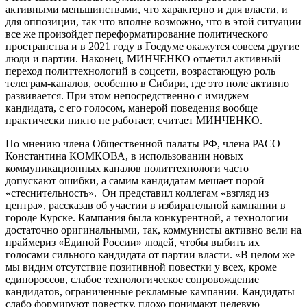
активными меньшинствами, что характерно и для власти, и
для оппозиции, так что вполне возможно, что в этой ситуации
все же произойдет переформатирование политического
пространства и в 2021 году в Госдуме окажутся совсем другие
люди и партии. Наконец, МИНЧЕНКО отметил активный
переход политтехнологий в соцсети, возрастающую роль
телеграм-каналов, особенно в Сибири, где это поле активно
развивается. При этом непосредственно с имиджем
кандидата, с его голосом, манерой поведения вообще
практически никто не работает, считает МИНЧЕНКО.
По мнению члена Общественной палаты РФ, члена РАСО
Константина КОМКОВА, в использовании новых
коммуникационных каналов политтехнологи часто
допускают ошибки, а самим кандидатам мешает порой
«стеснительность». Он представил коллегам «взгляд из
центра», рассказав об участии в избирательной кампании в
городе Курске. Кампания была конкурентной, а технологии –
достаточно оригинальными, так, коммунисты активно вели на
праймериз «Единой России» людей, чтобы выбить их
голосами сильного кандидата от партии власти. «В целом же
мы видим отсутствие позитивной повестки у всех, кроме
единороссов, слабое технологическое сопровождение
кандидатов, ограниченные рекламные кампании. Кандидаты
слабо формируют повестку, плохо понимают целевую