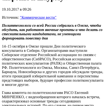
19.10.2017 в 09:26
Источник:
"Коммерческие вести"
Политтехнологи со всей России собрались в Омске, чтобы
обсудить, как работают явочные проекты и что делать со
стеснительными кандидатами, не умеющими
формировать повестку дня
14–15 октября в Омске прошли Дни политического
консультанта в Сибири. Организаторами выступили
Сибирское отделение Российской ассоциации по связям с
общественностью (СибРАСО), Российская ассоциация
политических консультантов (РАПК) и Общественная палата
РФ. Политтехнологи из Омска, Москвы, Санкт-Петербурга,
Барнаула, Новосибирска и других городов обсуждали тренды,
итоги прошедшей избирательной кампании и перспективы
предстоящих выборов, будущее профессии политконсультанта
и многое другое.
Глава комитета по политтехнологиям РАСО Евгений
МИНЧЕНКО, с видеообращения которого началась встреча,
охарактеризовал основные тренды сегодняшних
электоральных историй. По его словам, на первое место