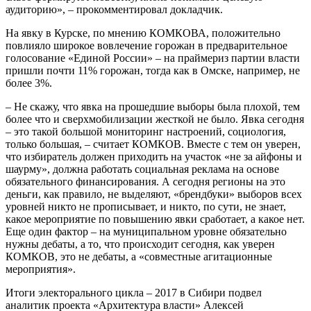
аудиторию», – прокомментировал докладчик.
На явку в Курске, по мнению КОМКОВА, положительно
повлияло широкое вовлечение горожан в предварительное
голосование «Единой России» – на праймериз партии власти
пришли почти 11% горожан, тогда как в Омске, например, не
более 3%.
– Не скажу, что явка на прошедшие выборы была плохой, тем
более что и сверхмобилизации жесткой не было. Явка сегодня
– это такой большой мониторинг настроений, социология,
только большая, – считает КОМКОВ. Вместе с тем он уверен,
что избиратель должен приходить на участок «не за айфоны и
шаурму», должна работать социальная реклама на основе
обязательного финансирования. А сегодня регионы на это
деньги, как правило, не выделяют, «брендбуки» выборов всех
уровней никто не прописывает, и никто, по сути, не знает,
какое мероприятие по повышению явки сработает, а какое нет.
Еще один фактор – на муниципальном уровне обязательно
нужны дебаты, а то, что происходит сегодня, как уверен
КОМКОВ, это не дебаты, а «совместные агитационные
мероприятия».
Итоги электорального цикла – 2017 в Сибири подвел
аналитик проекта «Архитектура власти» Алексей