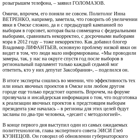
розыгрышем телефона, – заявил ГОЛОМАЗОВ.
Омичи, впрочем, его поняли не совсем. Политолог Инна
ВЕТРЕНКО, например, заметила, что говорить об увеличении
явки в Омске сложно, да и с предыдущей кампанией по
выборам в горсовет, которая была совмещена с федеральными
выборами, сравнивать некорректно, с досрочными выборами
мэра в 2012 году – тоже некорректно. Как добавил блогер
Владимир ЛИФАНТЬЕВ, основную проблему низкой явки он
видит в том, что люди мало информированы. «Мы проводили
замеры, так, у нас на округе спустя год после выборов в
региональный парламент только каждый седьмой мог
ответить, кто у них депутат Заксобрания», – поделился он.
В итоге эксперты сошлись во мнении, что эффективность тех
или иных явочных проектов в Омске или любом другом
городе еще только предстоит оценить. Впрочем, на форуме
прозвучала и инсайдерская информация о том, что подготовка
к реализации явочных проектов к предстоящим выборам
президента уже началась – в регионы для этих целей будут
засланы по два-три человека, «десант с методологией».
В конце первого дня выступил один из самых ожидаемых
политтехнологов, глава экспертного совета ЭИСИ Глеб
КУЗНЕЦОВ. Он говорил об обновлении губернаторского