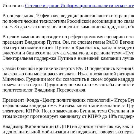
Источник:
Cетевое издание Информационно-аналитическое аг
В понедельник, 19 февраля, ведущие политаналитики страны в
по политическим технологиям Российской ассоциации по связя
сил». За два часа они успели оценить кампании кандидатов, о
В целом кампания проходит по референдомному сценарию с те
президент Владимир Путин. Он, по словам главы РАСО Евгения
Эксперт вспомнил визит Путина в Красноярск, когда президен
властями и бизнесом на эту актуальную для региона тему. «Пу
Электоральная поддержка Путина в нынешней кампании лучше, 
Самой большой критике экспертов РАСО подверглись Ксения Со
на сколько они могли рассчитывать. Из-за прозападной ритор
Минченко. Грудинин мог бы совместить в своем образе кандидат
отмечают эксперты. Грудинину не хватило «масштаба личности
политтехнолог Владимир Перевозчиков.
Президент Фонда «Центр политических технологий» Игорь Буни
тефлоновым кандидатом». На начальном этапе кампании за Гру
электората КПРФ. Но, по замечанию Бунина, тема Сталина и н
этом эксперт прогнозирует кандидату от КПРФ до 18% поддер
Владимир Жириновский (ЛДПР) на данном этапе так же, как и Г
и дополнительной мобилизации не подлежит, говорят эксперты