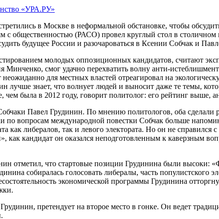
енство «УРА.РУ»
стретились в Москве в неформальной обстановке, чтобы обсудит
м с общественностью (РАСО) провел круглый стол в столичном 
бсудить будущее России и разочароваться в Ксении Собчак и Павл
стированием молодых оппозиционных кандидатов, считают эксп
 Минченко, смог удачно перехватить волну анти-истеблишментс
т неожиданно для местных властей отреагировал на экологичес
тин лучше знает, что волнует людей и выносит даже те темы, ко
чем была в 2012 году, говорит политолог: его рейтинг выше, 
бчаки Павел Грудинин. По мнению политологов, оба сделали ряд
ики по вопросам международной повестки Собчак больше напоми
а как либералов, так и левого электората. Но он не справился 
», как кандидат он оказался неподготовленным к каверзным воп
н отметил, что стартовые позиции Грудинина были высоки: «Фо
динина собиралась голосовать либералы, часть популистского э
есостоятельность экономической программы Грудинина отторгну
жки.
рудинин, претендует на второе место в гонке. Он ведет традиц
.