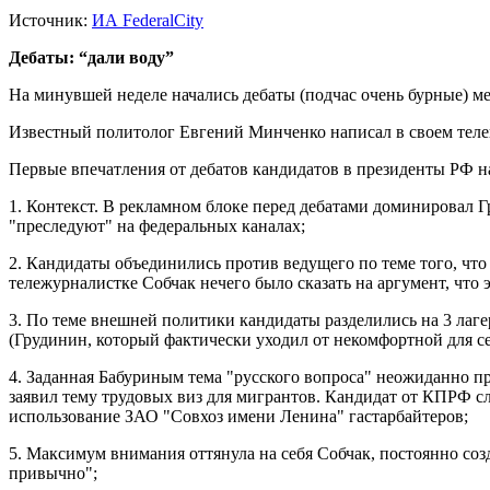
Источник:
ИА FederalCity
Дебаты: “дали воду”
На минувшей неделе начались дебаты (подчас очень бурные) м
Известный политолог Евгений Минченко написал в своем телегр
Первые впечатления от дебатов кандидатов в президенты РФ н
1. Контекст. В рекламном блоке перед дебатами доминировал 
"преследуют" на федеральных каналах;
2. Кандидаты объединились против ведущего по теме того, что 
тележурналистке Собчак нечего было сказать на аргумент, чт
3. По теме внешней политики кандидаты разделились на 3 лаге
(Грудинин, который фактически уходил от некомфортной для с
4. Заданная Бабуриным тема "русского вопроса" неожиданно п
заявил тему трудовых виз для мигрантов. Кандидат от КПРФ с
использование ЗАО "Совхоз имени Ленина" гастарбайтеров;
5. Максимум внимания оттянула на себя Собчак, постоянно со
привычно";