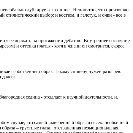
 невербально дублирует сказанное. Непонятно, что произошло
 стилистический выбор: и костюм, и галстук, и очки - все в
рается ее держать на протяжении дебатов. Внутреннее состояние
зом) и оттенка платья - хотя в жизни он смотрится, скорее
чивает собственный образ. Такому спикеру нужен разогрев.
и далее»
агородная седина - отсылает к научной деятельности, и,
юбом случае, это самый выверенный образ из всех: необычный
 образа – грустные глаза, отстраненная неэмоциональная