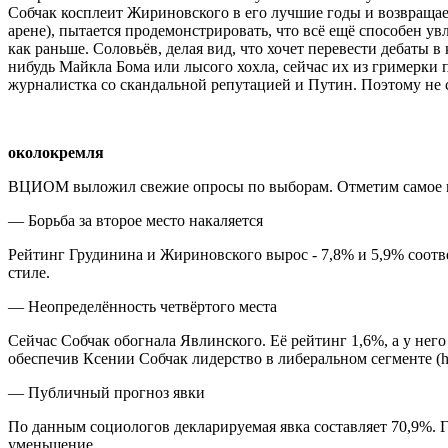
Собчак косплеит Жириновского в его лучшие годы и возвращает
арене), пытается продемонстрировать, что всё ещё способен увл
как раньше. Соловьёв, делая вид, что хочет перевести дебаты в
нибудь Майкла Бома или лысого хохла, сейчас их из гримерки п
журналистка со скандальной репутацией и Путин. Поэтому не 
околокремля
ВЦИОМ выложил свежие опросы по выборам. Отметим самое и
— Борьба за второе место накаляется
Рейтинг Грудинина и Жириновского вырос - 7,8% и 5,9% соотв
стиле.
— Неопределённость четвёртого места
Сейчас Собчак обогнала Явлинского. Её рейтинг 1,6%, а у него
обеспечив Ксении Собчак лидерство в либеральном сегменте (ht
— Публичный прогноз явки
По данным социологов декларируемая явка составляет 70,9%. 
уменьшение.