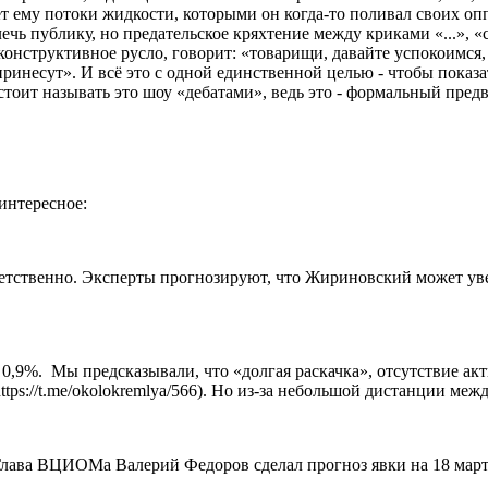
 ему потоки жидкости, которыми он когда-то поливал своих опп
ечь публику, но предательское кряхтение между криками «...», «с
 конструктивное русло, говорит: «товарищи, давайте успокоимся, 
ринесут». И всё это с одной единственной целью - чтобы показат
стоит называть это шоу «дебатами», ведь это - формальный пре
нтересное:
етственно. Эксперты прогнозируют, что Жириновский может уве
 0,9%. Мы предсказывали, что «долгая раскачка», отсутствие ак
tps://t.me/okolokremlya/566). Но из-за небольшой дистанции меж
Глава ВЦИОМа Валерий Федоров сделал прогноз явки на 18 март