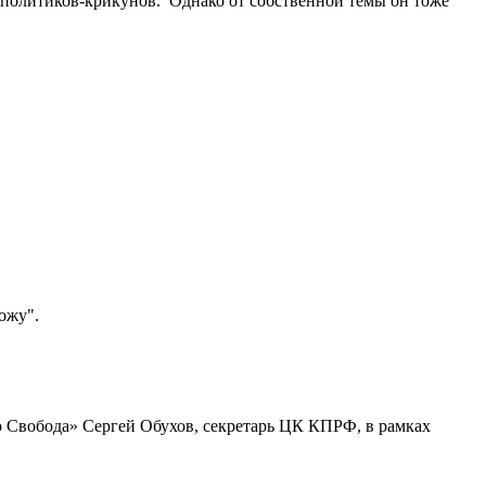
ых политиков-крикунов. Однако от собственной темы он тоже
ожу".
о Свобода» Сергей Обухов, секретарь ЦК КПРФ, в рамках