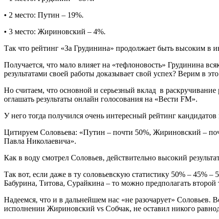
• 2 место: Путин – 19%.
• 3 место: Жириновский – 4%.
Так что рейтинг «За Грудинина» продолжает быть высоким в ин
Получается, что мало влияет на «тефлоновость» Грудинина всяк
результатами своей работы доказывает свой успех? Верим в это
Но считаем, что основной и серьезный вклад в раскручивание 
оглашать результаты онлайн голосования на «Вести FM».
У него тогда получился очень интересный рейтинг кандидатов
Цитируем Соловьева: «Путин – почти 50%, Жириновский – почт
Павла Николаевича».
Как в воду смотрел Соловьев, действительно высокий результат
Так вот, если даже в ту соловьевскую статистику 50% – 45% – 
Бабурина, Титова, Сурайкина – то можно предполагать второй 
Надеемся, что и в дальнейшем нас «не разочарует» Соловьев. 
исполнении Жириновский vs Собчак, не оставил никого равн