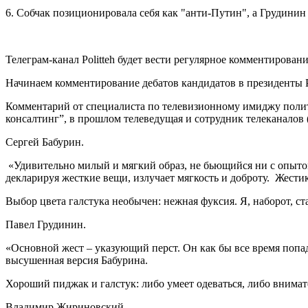
6. Собчак позиционировала себя как "анти-Путин", а Грудинин
Телеграм-канал Politteh будет вести регулярное комментирован
Начинаем комментирование дебатов кандидатов в президенты
Комментарий от специалиста по телевизионному имиджу поли
консалтинг”, в прошлом телеведущая и сотрудник телеканалов 
Сергей Бабурин.
«Удивительно милый и мягкий образ, не бьющийся ни с опытом 
декларируя жесткие вещи, излучает мягкость и доброту. Жестик
Выбор цвета галстука необычен: нежная фуксия. Я, наборот, ст
Павел Грудинин.
«Основной жест – указующий перст. Он как бы все время попад
высушенная версия Бабурина.
Хороший пиджак и галстук: либо умеет одеваться, либо внимат
Владимир Жириновский.