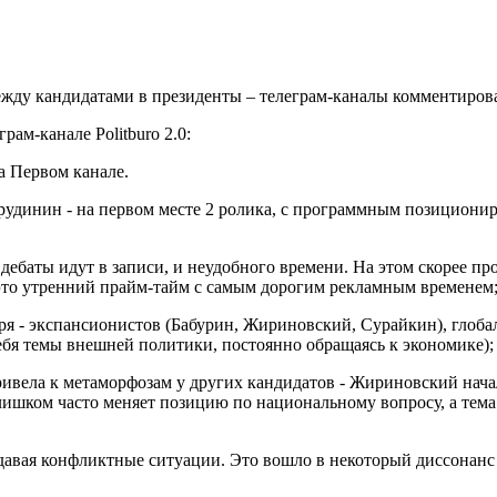
ежду кандидатами в президенты – телеграм-каналы комментиров
ам-канале Politburo 2.0:
а Первом канале.
Грудинин - на первом месте 2 ролика, с программным позициони
дебаты идут в записи, и неудобного времени. На этом скорее пр
о это утренний прайм-тайм с самым дорогим рекламным временем
ря - экспансионистов (Бабурин, Жириновский, Сурайкин), глоба
ебя темы внешней политики, постоянно обращаясь к экономике);
ривела к метаморфозам у других кандидатов - Жириновский нача
лишком часто меняет позицию по национальному вопросу, а тема
здавая конфликтные ситуации. Это вошло в некоторый диссонанс