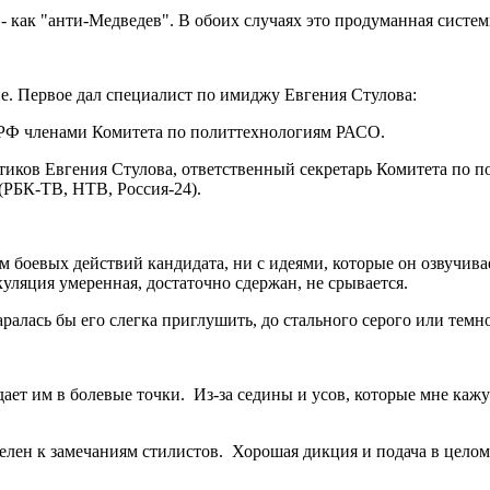
 - как "анти-Медведев". В обоих случаях это продуманная систе
ие. Первое дал специалист по имиджу Евгения Стулова:
 РФ членами Комитета по политтехнологиям РАСО.
тиков Евгения Стулова, ответственный секретарь Комитета по
(РБК-ТВ, НТВ, Россия-24).
боевых действий кандидата, ни с идеями, которые он озвучивае
уляция умеренная, достаточно сдержан, не срывается.
аралась бы его слегка приглушить, до стального серого или темн
ает им в болевые точки. Из-за седины и усов, которые мне каж
елен к замечаниям стилистов. Хорошая дикция и подача в целом: