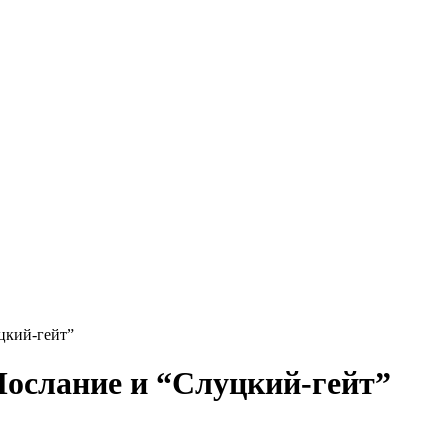
цкий-гейт”
Послание и “Cлуцкий-гейт”