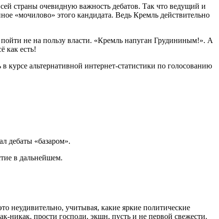
 всей страны очевидную важность дебатов. Так что ведущий и
ное «мочилово» этого кандидата. Ведь Кремль действительно
ет пойти не на пользу власти. «Кремль напуган Грудининым!». А
ё как есть!
ь в курсе альтернативной интернет-статистики по голосованию
ал дебаты «базаром».
стие в дальнейшем.
то неудивительно, учитывая, какие яркие политические
ак-никак, прости господи, экшн, пусть и не первой свежести.