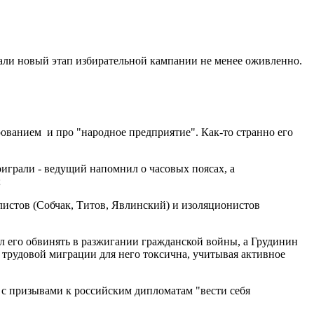
али новый этап избирательной кампании не менее оживленно.
рованием и про "народное предприятие". Как-то странно его
оиграли - ведущий напомнил о часовых поясах, а
;
листов (Собчак, Титов, Явлинский) и изоляционистов
л его обвинять в разжигании гражданской войны, а Грудинин
 трудовой миграции для него токсична, учитывая активное
 с призывами к российским дипломатам "вести себя