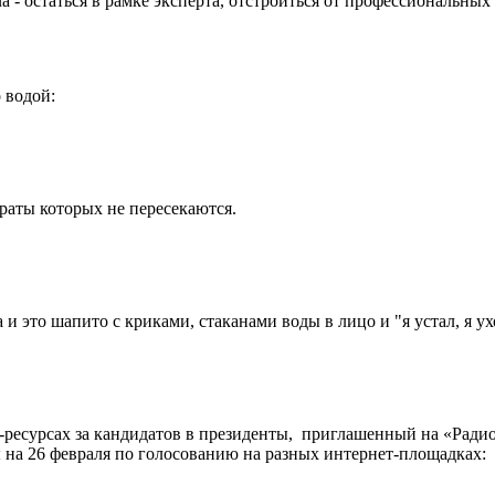
ача - остаться в рамке эксперта, отстроиться от профессиональн
 водой:
ораты которых не пересекаются.
и это шапито с криками, стаканами воды в лицо и "я устал, я ух
-ресурсах за кандидатов в президенты, приглашенный на «Ради
на 26 февраля по голосованию на разных интернет-площадках: