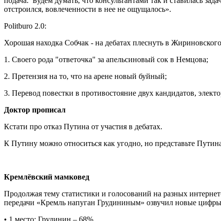
подача. Будем думать, что консультантами так и ставилась зад
отстроился, вовлеченности в нее не ощущалось».
Politburo 2.0:
Хорошая находка Собчак - на дебатах плеснуть в Жириновского
1. Своего рода "ответочка" за апельсиновый сок в Немцова;
2. Претензия на то, что на арене новый буйный;
3. Перевод повестки в противостояние двух кандидатов, элект
Доктор прописал
Кстати про отказ Путина от участия в дебатах.
К Путину можно относиться как угодно, но представьте Путина 
Кремлёвский мамковед
Продолжая тему статистики и голосований на разных интернет
передачи «Кремль напуган Грудининым» озвучил новые цифры 
• 1 место: Грудинин – 68%.