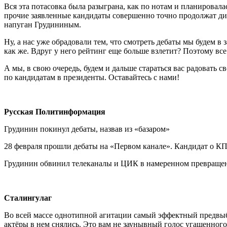
Вся эта потасовка была разыграна, как по нотам и планировала
прочие заявленные кандидаты совершенно точно продолжат ди
напуган Грудининым.
Ну, а нас уже обрадовали тем, что смотреть дебаты мы будем в
как же. Вдруг у него рейтинг еще больше взлетит? Поэтому все
А мы, в свою очередь, будем и дальше стараться вас радовать
по кандидатам в президенты. Оставайтесь с нами!
Русская Политинформация
Грудинин покинул дебаты, назвав из «базаром»
28 февраля прошли дебаты на «Первом канале». Кандидат о КП
Грудинин обвинил телеканалы и ЦИК в намеренном превращении
Сталингулаг
Во всей массе однотипной агитации самый эффектный предвыбо
актёры в нем снялись. Это вам не заунывный голос угашенного 