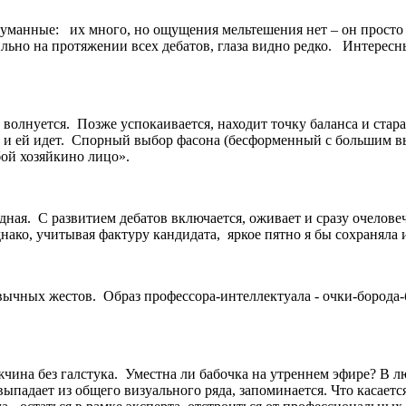
думанные: их много, но ощущения мельтешения нет – он просто
ьно на протяжении всех дебатов, глаза видно редко. Интересный
, волнуется. Позже успокаивается, находит точку баланса и ста
и ей идет. Спорный выбор фасона (бесформенный с большим выре
обой хозяйкино лицо».
ная. С развитием дебатов включается, оживает и сразу очелове
нако, учитывая фактуру кандидата, яркое пятно я бы сохраняла 
ычных жестов. Образ профессора-интеллектуала - очки-борода-бл
ина без галстука. Уместна ли бабочка на утреннем эфире? В л
падает из общего визуального ряда, запоминается. Что касается