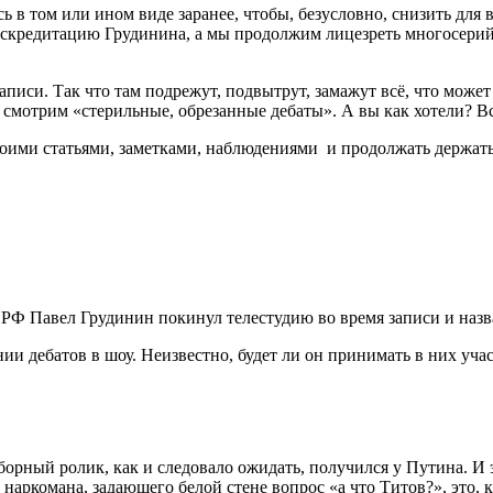
сь в том или ином виде заранее, чтобы, безусловно, снизить для
скредитацию Грудинина, а мы продолжим лицезреть многосерий
 записи. Так что там подрежут, подвытрут, замажут всё, что мож
 смотрим «стерильные, обрезанные дебаты». А вы как хотели? Вс
 своими статьями, заметками, наблюдениями и продолжать держат
РФ Павел Грудинин покинул телестудию во время записи и назв
 дебатов в шоу. Неизвестно, будет ли он принимать в них уча
рный ролик, как и следовало ожидать, получился у Путина. И э
наркомана, задающего белой стене вопрос «а что Титов?», это, к