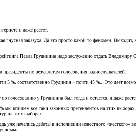
тернете и даже растет.
ая гнусная заказуха. Да это просто какой-то феномен! Выходит, 
.
рейтинга Павла Грудинина надо заслуженно отдать Владимиру Сол
 в президенты по результатам голосования радиослушателей.
и 5 %, соответственно Грудинин – почти 45 %... Это дает воз
 по голосованию у Грудинина был тогда и остается, и даже расте
5% мы впишем все-таки законных претендентов на этих выборах, 
тур на этих выборах.
Ведь уже начались дебаты в исполнении известного «жесткого» в
одушным.