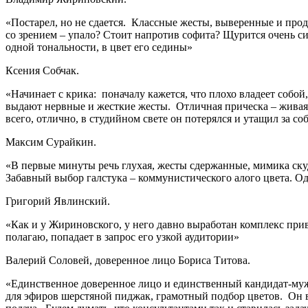
«Постарел, но не сдается. Классные жесты, выверенные и про
со зрением – упало? Стоит напротив софита? Щурится очень сил
одной тональности, в цвет его седины»
Ксения Собчак.
«Начинает с крика: поначалу кажется, что плохо владеет собой
выдают нервные и жесткие жесты. Отличная прическа – живая 
всего, отлично, в студийном свете он потерялся и утащил за с
Максим Сурайкин.
«В первые минуты речь глухая, жесты сдержанные, мимика скуд
Забавный выбор галстука – коммунистического алого цвета. Од
Григорий Явлинский.
«Как и у Жириновского, у него давно выработан комплекс прив
полагаю, попадает в запрос его узкой аудитории»
Валерий Соловей, доверенное лицо Бориса Титова.
«Единственное доверенное лицо и единственный кандидат-мужч
для эфиров шерстяной пиджак, грамотный подбор цветов. Он вы