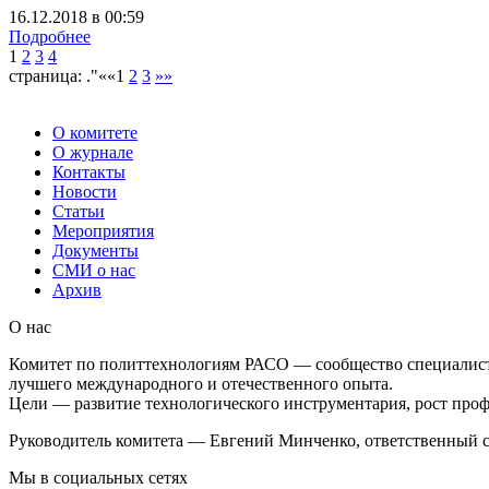
16.12.2018
в
00:59
Подробнее
1
2
3
4
страница: ."««
1
2
3
»»
О комитете
О журнале
Контакты
Новости
Статьи
Мероприятия
Документы
СМИ о нас
Архив
О нас
Комитет по политтехнологиям РАСО — сообщество специалист
лучшего международного и отечественного опыта.
Цели — развитие технологического инструментария, рост проф
Руководитель комитета — Евгений Минченко, ответственный с
Мы в социальных сетях