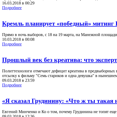
16.03.2018
в
00:29
Подробнее
Кремль планирует «победный» митинг П
Прямо в ночь выборов, с 18 на 19 марта, на Манежной площад
10.03.2018
в
00:08
Подробнее
Прошлый век без креатива: что экспер
Политтехнологи отмечают дефицит креатива в предвыборных в
отсылку к фильму "Семь стариков и одна девушка" в нынешнем 
09.03.2018
в
23:59
Подробнее
«Я сказал Грудинину: «Что ж ты такая 
Евгений Минченко и Ко о том, почему Грудинина не топят еще и
09.03.2018
в
12:36