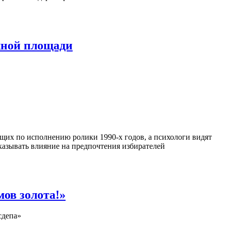
жной площади
их по исполнению ролики 1990-х годов, а психологи видят
казывать влияние на предпочтения избирателей
мов золота!»
сдепа»