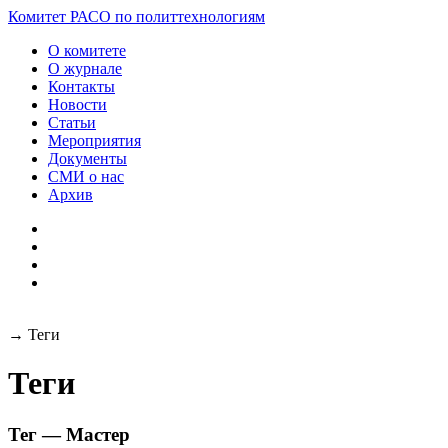
Разработка и поддержка
Комитет РАСО
по политтехнологиям
сайта:
О комитете
О журнале
Контакты
Новости
Статьи
Мероприятия
Документы
СМИ о нас
Архив
→
Теги
Теги
Тег — Мастер