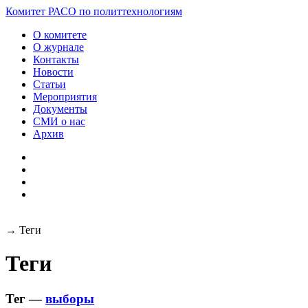
Разработка и поддержка
Комитет РАСО
по политтехнологиям
сайта:
О комитете
О журнале
Контакты
Новости
Статьи
Мероприятия
Документы
СМИ о нас
Архив
→
Теги
Теги
Тег —
выборы