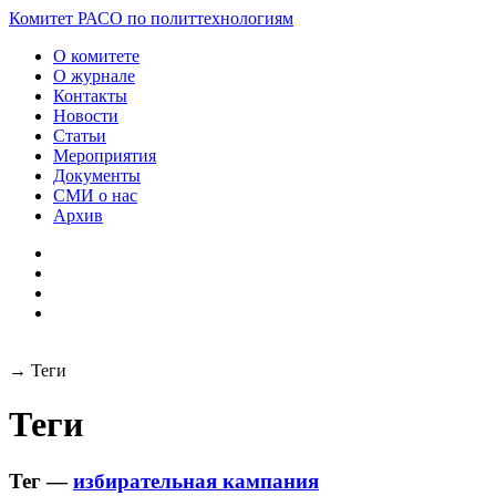
Разработка и поддержка
Комитет РАСО
по политтехнологиям
сайта:
О комитете
О журнале
Контакты
Новости
Статьи
Мероприятия
Документы
СМИ о нас
Архив
→
Теги
Теги
Тег —
избирательная кампания