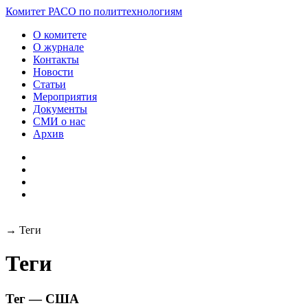
Разработка и поддержка
Комитет РАСО
по политтехнологиям
сайта:
О комитете
О журнале
Контакты
Новости
Статьи
Мероприятия
Документы
СМИ о нас
Архив
→
Теги
Теги
Тег — США