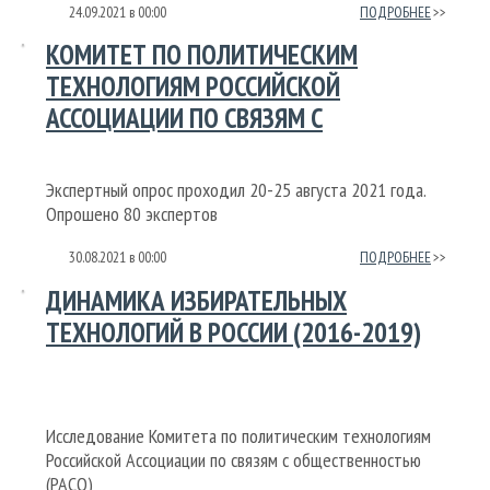
24.09.2021
в
00:00
ПОДРОБНЕЕ
КОМИТЕТ ПО ПОЛИТИЧЕСКИМ
ТЕХНОЛОГИЯМ РОССИЙСКОЙ
АССОЦИАЦИИ ПО СВЯЗЯМ С
ОБЩЕСТВЕННОСТЬЮ (РАСО)
ПРЕДСТАВЛЯЕТ ЭКСПЕРТНОЕ
Экспертный опрос проходил 20-25 августа 2021 года.
ИССЛЕДОВАНИЕ РЕСУРСОВ И ШАНСОВ
Опрошено 80 экспертов
ПАРТИЙ НАКАНУНЕ ВЫБОРОВ В
30.08.2021
в
00:00
ПОДРОБНЕЕ
ГОСДУМУ
ДИНАМИКА ИЗБИРАТЕЛЬНЫХ
ТЕХНОЛОГИЙ В РОССИИ (2016-2019)
Исследование Комитета по политическим технологиям
Российской Ассоциации по связям с общественностью
(РАСО)